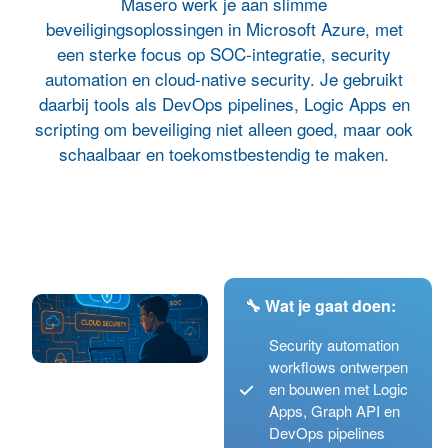
Masero werk je aan slimme
beveiligingsoplossingen in Microsoft Azure, met
een sterke focus op SOC-integratie, security
automation en cloud-native security. Je gebruikt
daarbij tools als DevOps pipelines, Logic Apps en
scripting om beveiliging niet alleen goed, maar ook
schaalbaar en toekomstbestendig te maken.
🔧 Wat je gaat doen:
Security automation
workflows ontwerpen
en bouwen met Logic
Apps, Graph API en
DevOps pipelines