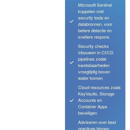
Microsoft Sentinel
koppelen met
security tools en
databronnen, voor
betere detectie en
snellere respons
Security checks
inbouwen in CI/CD
pipelines zodat
kwetsbaarheden
vroegtijdig boven
water komen
Cloud resources zoals
KeyVaults, Storage
Accounts en
Container Apps
beveiligen
Adviseren over best
practices binnen