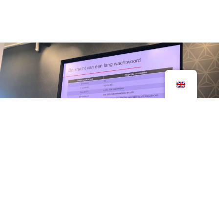
Security Awareness
training
What are the risks if your data is not properly
secured? With our Security Awareness training, you
will learn how to best protect and secure your data.