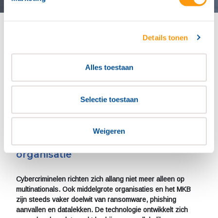
24×7 Detection & Response
Details tonen
Security level insight
Alles toestaan
Consultancy
Selectie toestaan
Weigeren
De dreiging is reëel, ook voor jouw
organisatie
Cybercriminelen richten zich allang niet meer alleen op
multinationals. Ook middelgrote organisaties en het MKB
zijn steeds vaker doelwit van ransomware, phishing
aanvallen en datalekken. De technologie ontwikkelt zich