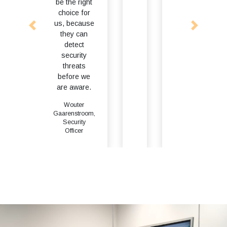
security and
us.
be the right
expertise in
Together
choice for
detection and
we ptorect
us, because
response
our IT
they can
shows in every
environment
detect
contactmoment,
and
security
which gives us
company
threats
a feeling of
processes
before we
trust and
against
are aware.
confidence.
cyber
threats.
Wouter
Arjan Hulzebosch,
Gaarenstroom,
IT manager
Gerben de
Security
Wilde,
Officer
director/owner