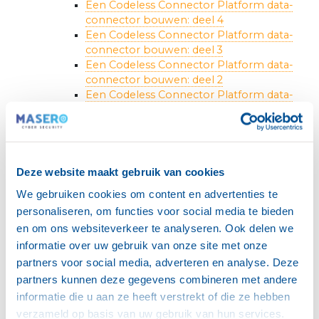
Een Codeless Connector Platform data-
connector bouwen: deel 4
Een Codeless Connector Platform data-
connector bouwen: deel 3
Een Codeless Connector Platform data-
connector bouwen: deel 2
Een Codeless Connector Platform data-
connector bouwen: deel 1
Cybersecurity: waarom het ook het MKB
aangaat – Masero
Blog: Cybersecurity & het MKB
Terugblik op de BouwBeurs 2025 – Masero
Deze website maakt gebruik van cookies
Cybersecurity voor het MKB: De kracht van
We gebruiken cookies om content en advertenties te
MXDR in een SOC
personaliseren, om functies voor social media te bieden
NIS2: ketenverantwoordelijkheid voor
en om ons websiteverkeer te analyseren. Ook delen we
leveranciers en partners
Waarom een SOC van essentieel belang is
informatie over uw gebruik van onze site met onze
voor het MKB – Masero
partners voor social media, adverteren en analyse. Deze
Terugblik op ONE Conference 2024 –
partners kunnen deze gegevens combineren met andere
Masero
informatie die u aan ze heeft verstrekt of die ze hebben
Wat betekent NIS2 voor het MKB?
verzameld op basis van uw gebruik van hun services.