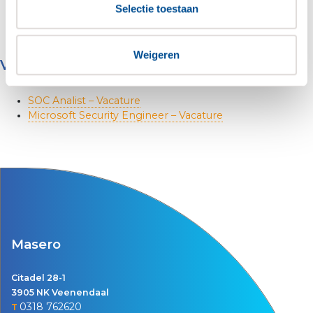
Selectie toestaan
Business Email Compromise (BEC) in de
praktijk – Masero
Contact
Weigeren
Vacancies
SOC Analist – Vacature
Microsoft Security Engineer – Vacature
Masero
Citadel 28-1
3905 NK Veenendaal
0318 762620
T