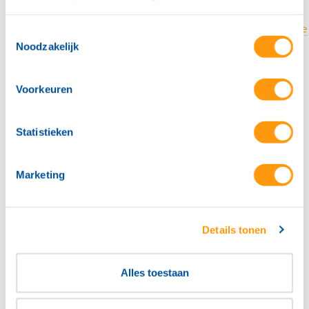
Microsoft Sentinel Codeless Connector
Platform (CCP)
Wat is een hacker en hoe gaat een hacker te
Toestemmingsselectie
werk?
Noodzakelijk
Hoe beveilig ik een beveiligingscamera?
Masero Cyber Security en ReliaQuest slaan
handen ineen
Voorkeuren
Cases
Klantcase: Pathé – Masero
Klantcase: HatchTech – Masero
Statistieken
Klantcase: Rhenam Wonen – Masero
Klantcase: TVVL – Masero
Klantcase: Tromp Medical – Masero
Marketing
Downloads
Roadmap: In 6 stappen klaar voor NIS2
5 tips om je organisatie te beschermen
Details tonen
tegen moderne phishing
Video’s
Video: Masero als cybersecurity partner –
Alles toestaan
Machinefabriek De Wilde
Video: Masero als cybersecurity partner –
Joop van Zanten