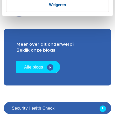
Weigeren
E
thomas@masero.nl
Meer over dit onderwerp?
Bekijk onze blogs
Alle blogs
Security Health Check