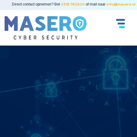
Direct contact opnemen? Bel
0318 762620
of mail naar
info@masero.nl