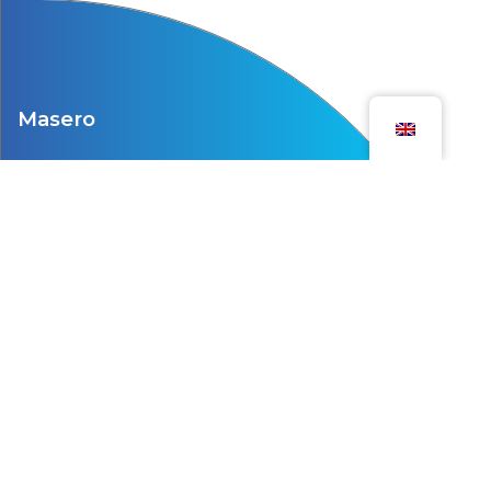
Masero
Citadel 28-1
3905 NK Veenendaal
0318 762620
T
info@masero.nl
E
Company
Certificate ISO 27001
Microsoft Solutions Partner Security
Get in touch
Privacy policy