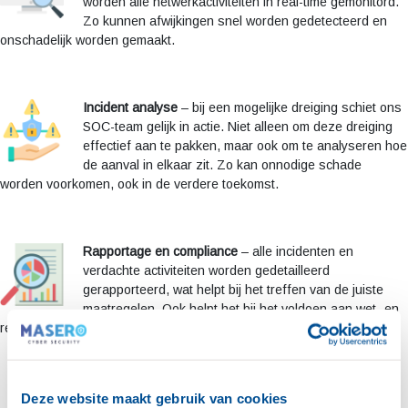
worden alle netwerkactiviteiten in real-time gemonitord.
Zo kunnen afwijkingen snel worden gedetecteerd en
onschadelijk worden gemaakt.
Incident analyse
– bij een mogelijke dreiging schiet ons
SOC-team gelijk in actie. Niet alleen om deze dreiging
effectief aan te pakken, maar ook om te analyseren hoe
de aanval in elkaar zit. Zo kan onnodige schade
worden voorkomen, ook in de verdere toekomst.
Rapportage en compliance
– alle incidenten en
verdachte activiteiten worden gedetailleerd
gerapporteerd, wat helpt bij het treffen van de juiste
maatregelen. Ook helpt het bij het voldoen aan wet- en
ISO 27001
NIS2
regelgeving op het gebied van databeveiliging (
,
).
Deze website maakt gebruik van cookies