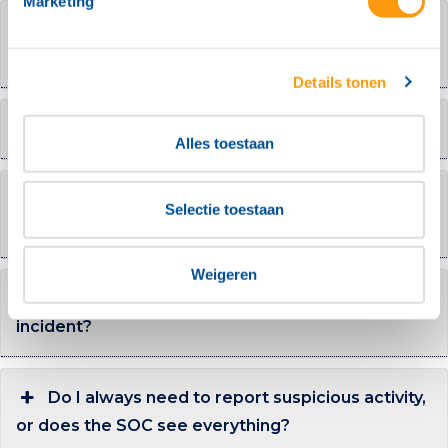
Marketing
What types of cyber threats does a SOC
handle?
Details tonen
How does the SOC operate?
Alles toestaan
What does the SOC do when a security
Selectie toestaan
incident is detected?
Weigeren
How quickly does the SOC respond to an
incident?
Do I always need to report suspicious activity,
or does the SOC see everything?