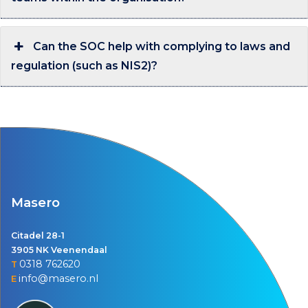
Can the SOC help with complying to laws and
regulation (such as NIS2)?
Masero
Citadel 28-1
3905 NK Veenendaal
0318 762620
T
info@masero.nl
E