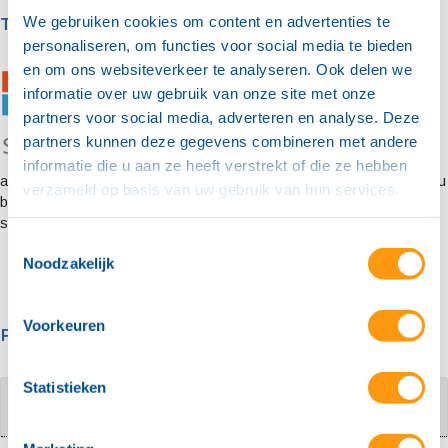
We gebruiken cookies om content en advertenties te
The latest tools and most advanced technologies
personaliseren, om functies voor social media te bieden
en om ons websiteverkeer te analyseren. Ook delen we
At Masero, we use the latest
informatie over uw gebruik van onze site met onze
Microsoft technologies and stay
partners voor social media, adverteren en analyse. Deze
ahead of cybersecurity trends.
Our SOC analysts are deeply
partners kunnen deze gegevens combineren met andere
passionate about cybersecurity
informatie die u aan ze heeft verstrekt of die ze hebben
and are continuously training to sharpen their skills. This ensures you
verzameld op basis van uw gebruik van hun services.
benefit from our maximum vigilance and commitment to your digital
security - day and night.
Toestemmingsselectie
Noodzakelijk
Voorkeuren
FAQs
Statistieken
What is a Security Operations Center (SOC)?