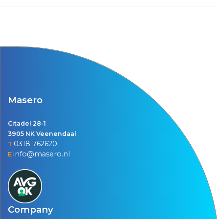
Masero
Citadel 28-1
3905 NK Veenendaal
0318 762620
T
info@masero.nl
E
Company