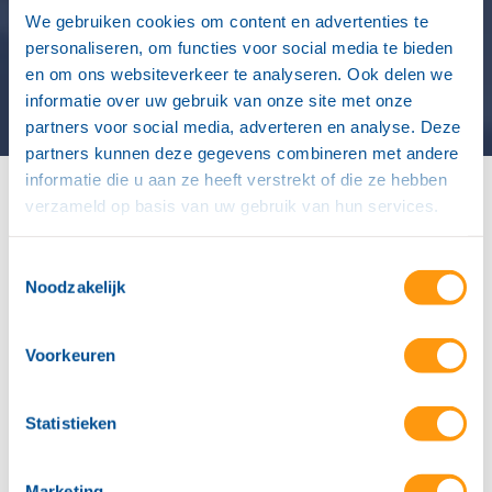
We gebruiken cookies om content en advertenties te
personaliseren, om functies voor social media te bieden
en om ons websiteverkeer te analyseren. Ook delen we
informatie over uw gebruik van onze site met onze
partners voor social media, adverteren en analyse. Deze
partners kunnen deze gegevens combineren met andere
informatie die u aan ze heeft verstrekt of die ze hebben
verzameld op basis van uw gebruik van hun services.
Home
"
Klantcase: TVVL
Gepubliceerd: 10-09-2025
Toestemmingsselectie
Noodzakelijk
“Het is cruciaal dat je
Voorkeuren
organisatie optimaal
beveiligd is. Een SOC is
Statistieken
geen luxe meer, maar
noodzaak”
Marketing