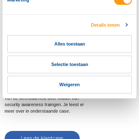
Details tonen
Alles toestaan
Een kennisvereniging zoals TVVL werkt
met vertrouwelijke klantdata en
intellectuele eigendommen. Daarom is
Selectie toestaan
cybersecurity voor hen een essentieel
thema, waarover we spraken met Cas
Wegman, Operationeel Directeur bij
Weigeren
TVVL. Masero monitort de IT-omgeving
van TVVL 24/7 én helpt bij het versterken
van de weerbaarheid door middel van
security awareness traingen. Je leest er
meer over in onderstaande case.
Lees de klantcase