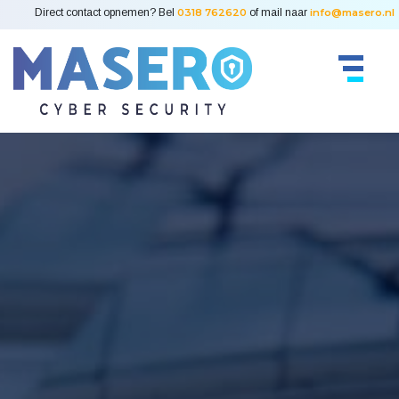
Direct contact opnemen? Bel
0318 762620
of mail naar
info@masero.nl