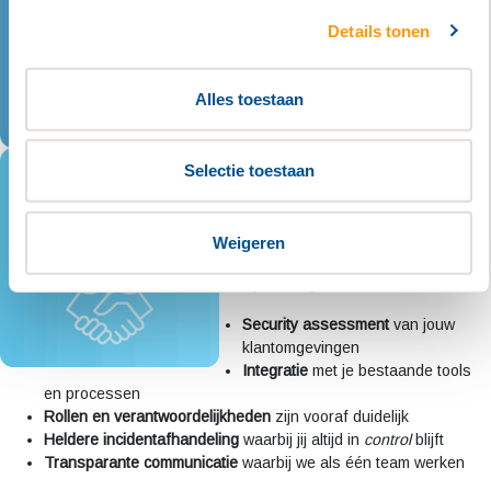
Details tonen
Alles toestaan
Volledig afgestemd
Selectie toestaan
op jouw situatie
Onze samenwerking is helder en
Weigeren
praktisch. Hoe deze concreet in
zijn werk gaat:
Security assessment
van jouw
klantomgevingen
Integratie
met je bestaande tools
en processen
Rollen en verantwoordelijkheden
zijn vooraf duidelijk
Heldere incidentafhandeling
waarbij jij altijd in
control
blijft
Transparante communicatie
waarbij we als één team werken