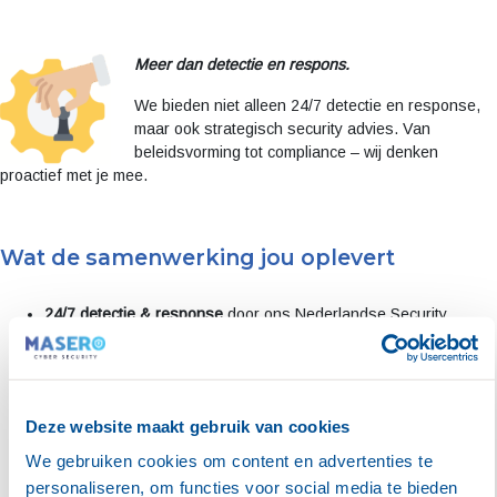
Meer dan detectie en respons.
We bieden niet alleen 24/7 detectie en response,
maar ook strategisch security advies. Van
beleidsvorming tot compliance – wij denken
proactief met je mee.
Wat de samenwerking jou oplevert
24/7 detectie & response
door ons Nederlandse Security
Operations Center (SOC)
Next-gen threat detection
met een sterke focus op Microsoft
365 & Azure
Een nieuwe omzetstroom
dankzij de aanvullende
Deze website maakt gebruik van cookies
cybersecuritydiensten die jij je klanten kan aanbieden
Altijd een sparringpartner
die met je meedenkt op het gebied
We gebruiken cookies om content en advertenties te
van beveiliging, compliance en awareness
personaliseren, om functies voor social media te bieden