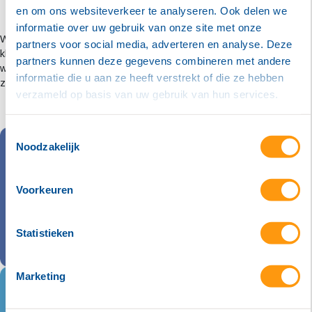
en om ons websiteverkeer te analyseren. Ook delen we
informatie over uw gebruik van onze site met onze
Wij begrijpen waar voor een MSP de prioriteiten liggen. Je wil je
partners voor social media, adverteren en analyse. Deze
klanten optimale stabiliteit, support en beheer bieden. Daarom vullen
partners kunnen deze gegevens combineren met andere
we jouw dienstverlening aan met een hoog kennisniveau aan de tafel,
informatie die u aan ze heeft verstrekt of die ze hebben
zonder overlap of concurrentie.
verzameld op basis van uw gebruik van hun services.
Toestemmingsselectie
Noodzakelijk
Voorkeuren
Statistieken
Marketing