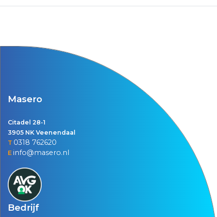
Masero
Citadel 28-1
3905 NK Veenendaal
0318 762620
T
info@masero.nl
E
Bedrijf