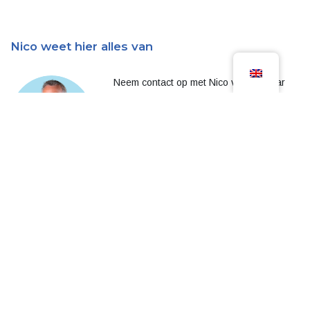
Nico weet hier alles van
Neem contact op met Nico van de Haar
voor meer infomatie
T
0318-762620
E
info@masero.nl
Meer over dit onderwerp?
Bekijk onze blogs
Alle blogs