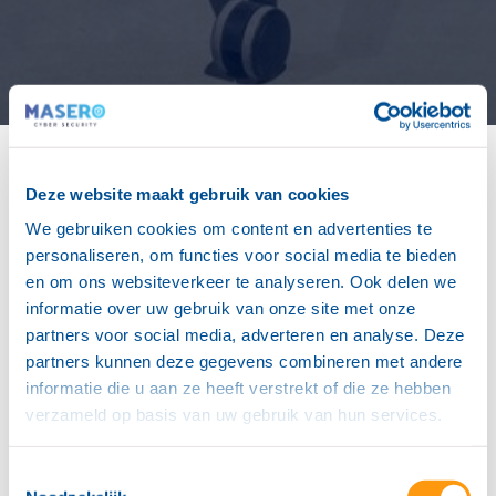
Home
"
Cybersecurity voor het MKB: De kracht van MXDR in
Deze website maakt gebruik van cookies
een SOC
We gebruiken cookies om content en advertenties te
Gepubliceerd: 20-12-2024
personaliseren, om functies voor social media te bieden
en om ons websiteverkeer te analyseren. Ook delen we
informatie over uw gebruik van onze site met onze
Een misvatting die we al eerder hebben
partners voor social media, adverteren en analyse. Deze
benadrukt, is dat een Security Operations
partners kunnen deze gegevens combineren met andere
Center (SOC) niet relevant is voor het
informatie die u aan ze heeft verstrekt of die ze hebben
MKB. Er wordt vertrouwd op Endpoint
verzameld op basis van uw gebruik van hun services.
Detection and Response (EDR)
oplossingen om de systemen te
beveiligen. Echter dit is slechts een
Toestemmingsselectie
onderdeel van de gehele