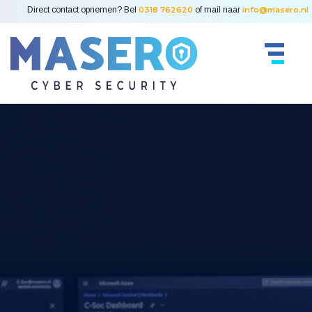
Direct contact opnemen? Bel
0318 762620
of mail naar
info@masero.nl