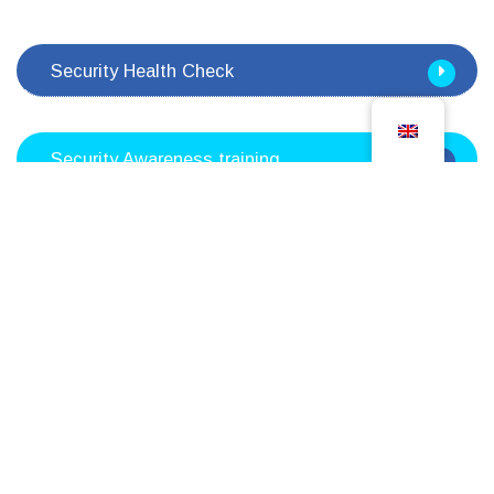
Security Health Check
Security Awareness training
24×7 Detection & Response
Volg ons ook op LinkedIn
En blijf op de hoogte van de laatste updates!
Klik hier