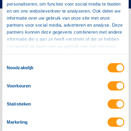
personaliseren, om functies voor social media te bieden
en om ons websiteverkeer te analyseren. Ook delen we
informatie over uw gebruik van onze site met onze
Home
partners voor social media, adverteren en analyse. Deze
"
5 tips om je organisatie te beschermen tegen moderne
phishing aanvallen
partners kunnen deze gegevens combineren met andere
informatie die u aan ze heeft verstrekt of die ze hebben
Gepubliceerd: 24-07-2025
verzameld op basis van uw gebruik van hun services.
Voorheen kon je een phishing mailtje vrij
Toestemmingsselectie
makkelijk herkennen. Als de spelfouten
Noodzakelijk
niet gelijk opvielen dan was het wel de
knullige zinsopbouw die achterdocht
wekte.
Voorkeuren
Die tijd is voorbij. Phishing technieken
ontwikkelen zich razendsnel en zeker
Statistieken
door de inzet van AI is phishing
geëvolueerd tot een gepersonaliseerde
en geautomatiseerde dienst. Er bestaan
Marketing
ondertussen zelfs platforms die phishing