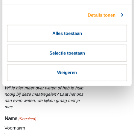
als verdienmodel aanbieden, waarbij het
opzetten van een phishing campagne
laagdrempeliger is dan ooit.
Details tonen
Daarom hebben we een overzicht
gemaakt met een aantal waardevolle tips
Alles toestaan
die je helpen om jezelf en je organisatie
te beschermen tegen moderne phishing
aanvallen.
Selectie toestaan
Download het overzicht
Weigeren
Wil je hier meer over weten of heb je hulp
nodig bij deze maatregelen? Laat het ons
dan even weten, we kijken graag met je
mee.
Name
(Required)
Voornaam