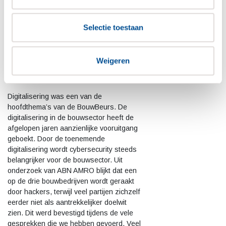
Xaris ICT & Telecom heeft een sterke
focus op de bouwsector en heeft ons
gevraagd om samen een stand te
Selectie toestaan
bemannen. Naast het leveren en beheren
van werkplekken en de ICT-infrastructuur
levert Xaris ook reeds 24×7 monitoring &
Weigeren
response diensten (SOC) van Masero
aan een aantal klanten in de bouwsector.
Digitalisering was een van de
hoofdthema’s van de BouwBeurs. De
digitalisering in de bouwsector heeft de
afgelopen jaren aanzienlijke vooruitgang
geboekt. Door de toenemende
digitalisering wordt cybersecurity steeds
belangrijker voor de bouwsector. Uit
onderzoek van ABN AMRO blijkt dat een
op de drie bouwbedrijven wordt geraakt
door hackers, terwijl veel partijen zichzelf
eerder niet als aantrekkelijker doelwit
zien. Dit werd bevestigd tijdens de vele
gesprekken die we hebben gevoerd. Veel