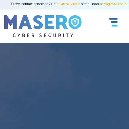
Direct contact opnemen? Bel
0318 762620
of mail naar
info@masero.nl