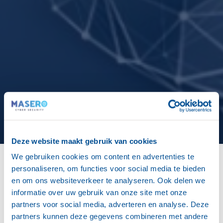
Deze website maakt gebruik van cookies
We gebruiken cookies om content en advertenties te
personaliseren, om functies voor social media te bieden
Home
»
Terugblik op de BouwBeurs 2025
en om ons websiteverkeer te analyseren. Ook delen we
Gepubliceerd: 11-02-2025
informatie over uw gebruik van onze site met onze
partners voor social media, adverteren en analyse. Deze
partners kunnen deze gegevens combineren met andere
Van 3 t/m 7 februari vond de BouwBeurs