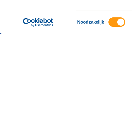
Masero
Citadel 28-1
3905 NK Veenendaal
T
0318 762620
E
info@masero.nl