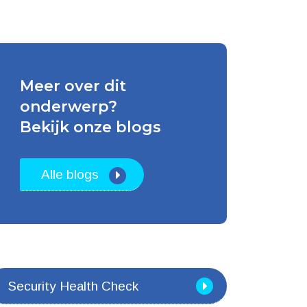
Neem contact op met Elmer
Evers voor meer infomatie
T
0318-762620
E
elmer.evers@masero.nl
Meer over dit
onderwerp?
Bekijk onze blogs
Alle blogs