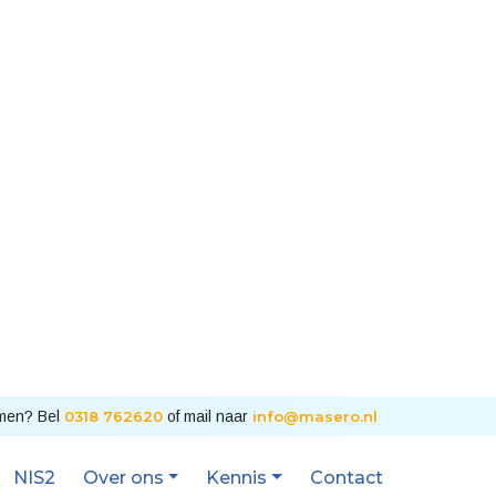
emen? Bel
0318 762620
of mail naar
info@masero.nl
NIS2
Over ons
Kennis
Contact