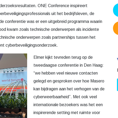
 geselecteerd aantal andere cybersecurity experts op
zeer geslaagd evenement waarbij de nadruk lag op het
k dat we er trots op mochten zijn te zijn geselecteerd als
nce.
ment van Europa. Het is een toonaangevend platform
onderzoeksresultaten. ONE Conference inspireert
beveiligingsprofessionals uit het bedrijfsleven, de
de conferentie was er een uitgebreid programma waarin
bod kwam zoals technische onderwerpen als incidente
chnische onderwerpen zoals partnerships tussen het
ent cyberbeveiligingsonderzoek.
Elmer kijkt tevreden terug op de
ik van cookies
tweedaagse conferentie in Den Haag:
ontent en advertenties te personaliseren, om functies voor soci
“we hebben veel nieuwe contacten
erkeer te analyseren. Ook delen we informatie over uw gebruik