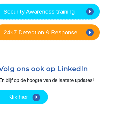
Security Health Check
Security Awareness training
24×7 Detection & Response
Volg ons ook op LinkedIn
Alles toestaan
al media te
En blijf op de hoogte van de laatste updates!
 van onze