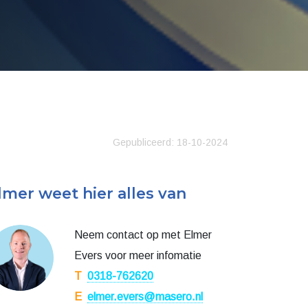
Gepubliceerd: 18-10-2024
lmer weet hier alles van