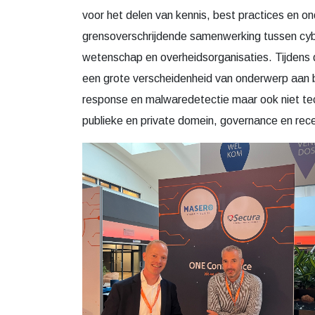
Op 1 en 2 oktober stond Masero samen met een
de Expo tijdens ONE Conference. Het was een 
uitwisselen van kennis en ervaring. Al snel blee
een van de standhouders tijdens ONE Confere
ONE Conference is hét cyberbeveiligingsevene
voor het delen van kennis, best practices en 
grensoverschrijdende samenwerking tussen cyber
wetenschap en overheidsorganisaties. Tijdens 
een grote verscheidenheid van onderwerp aan 
response en malwaredetectie maar ook niet te
publieke en private domein, governance en rec
Deze website maakt gebru
We gebruiken cookies om c
bieden en om ons websitev