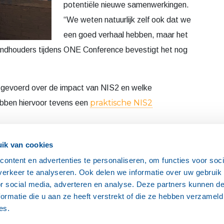
gelegd en gesproken over hoe Masero
or social media, adverteren en analyse. Deze partners kunnen 
ormatie die u aan ze heeft verstrekt of die ze hebben verzameld
kan bijdragen aan het verhogen van de
es.
cyberweerbaarheid”. Met ook veel
internationale bezoekers was het een
inspirerende setting met ruimte voor
potentiële nieuwe samenwerkingen.
Voorkeuren
Statistieken
Market
“We weten natuurlijk zelf ook dat we
een goed verhaal hebben, maar het
standhouders tijdens ONE Conference bevestigt het nog
 gevoerd over de impact van NIS2 en welke
praktische NIS2
ebben hiervoor tevens een