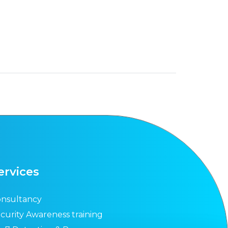
ervices
nsultancy
curity Awareness training