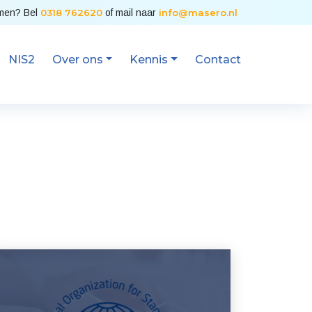
emen? Bel
0318 762620
of mail naar
info@masero.nl
NIS2
Over ons
Kennis
Contact