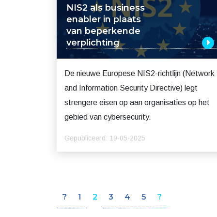
NIS2 als business
enabler in plaats
van beperkende
verplichting
De nieuwe Europese NIS2-richtlijn (Network
and Information Security Directive) legt
strengere eisen op aan organisaties op het
gebied van cybersecurity.
Gepubliceerd: 19-05-2025
Berichten
?
1
2
3
4
5
?
navigatie