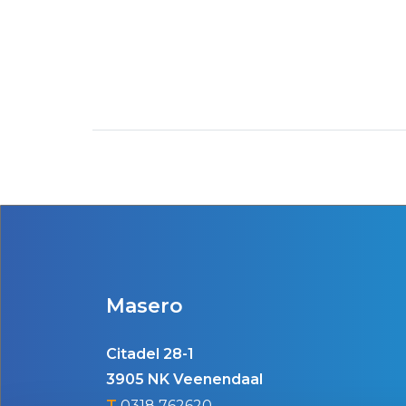
Masero
Citadel 28-1
3905 NK Veenendaal
T
0318 762620