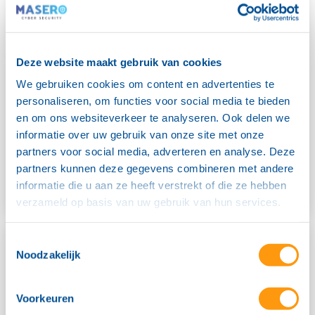
Waarom digitale
beveiliging cruciaal is voor
Joop van Zanten
Deze website maakt gebruik van cookies
Staalservice
We gebruiken cookies om content en advertenties te
personaliseren, om functies voor social media te bieden
Binnen de maakindustrie is cybersecurity vandaag de dag
en om ons websiteverkeer te analyseren. Ook delen we
een zeer belangrijk onderwerp, zo ook voor JOOP van
informatie over uw gebruik van onze site met onze
Zanten Staalservice. In
partners voor social media, adverteren en analyse. Deze
partners kunnen deze gegevens combineren met andere
informatie die u aan ze heeft verstrekt of die ze hebben
verzameld op basis van uw gebruik van hun services.
Toestemmingsselectie
Noodzakelijk
Voorkeuren